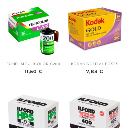
RUPTURE
RUPTURE
DE
DE
STOCK
STOCK
FUJIFILM FUJICOLOR C200
KODAK GOLD 24 POSES
PRIX
PRIX
11,50 €
7,83 €
RUPTURE
RUPTURE
DE
DE
STOCK
STOCK