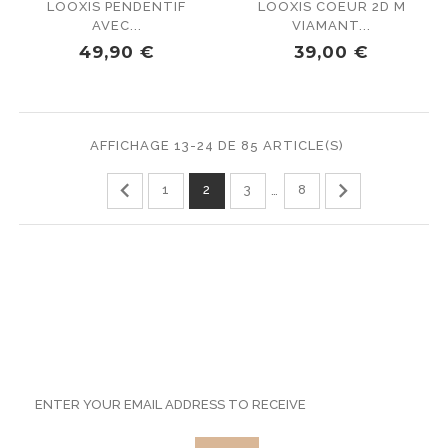
LOOXIS PENDENTIF
LOOXIS COEUR 2D M
AVEC...
VIAMANT...
PRIX
PRIX
49,90 €
39,00 €
AFFICHAGE 13-24 DE 85 ARTICLE(S)


1
2
3
8
…
SUBSCRIBE TO OUR
NEWSLETTER