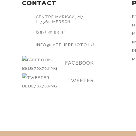
CONTACT
P
CENTRE MARISCA, M7
L-7560 MERSCH
N
(352) 32 93 94
M
I
INFO@LATELIERPHOTO.LU
D
.
M
FACEBOOK
TWEETER