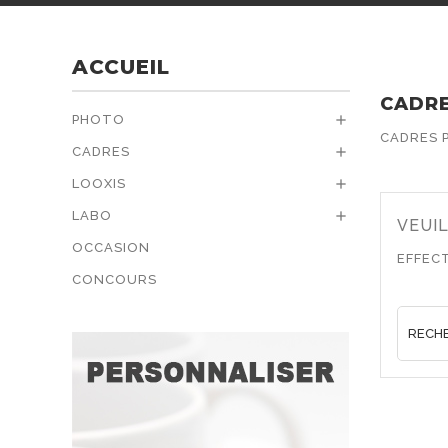
ACCUEIL
CADR
PHOTO

CADRES 
CADRES

LOOXIS

LABO

VEUI
OCCASION
EFFEC
CONCOURS