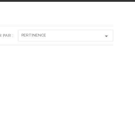

PERTINENCE
 PAR :