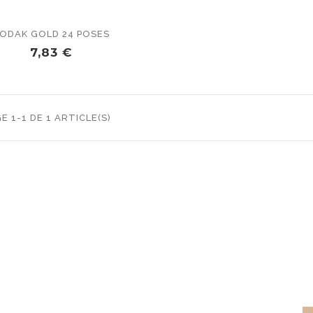
ODAK GOLD 24 POSES
PRIX
7,83 €
E 1-1 DE 1 ARTICLE(S)
SCRIBE TO OUR NEWSLE