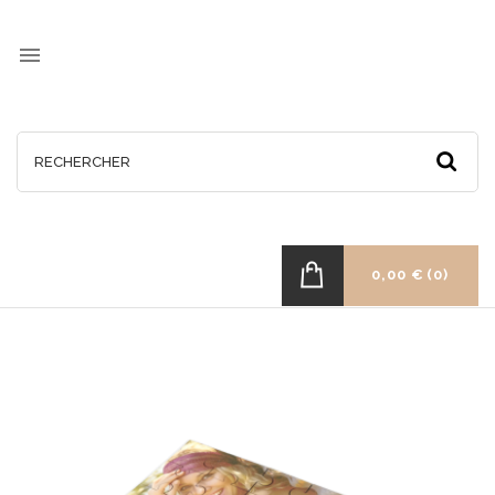

0,00 €
(0)
RUPTURE
DE
STOCK