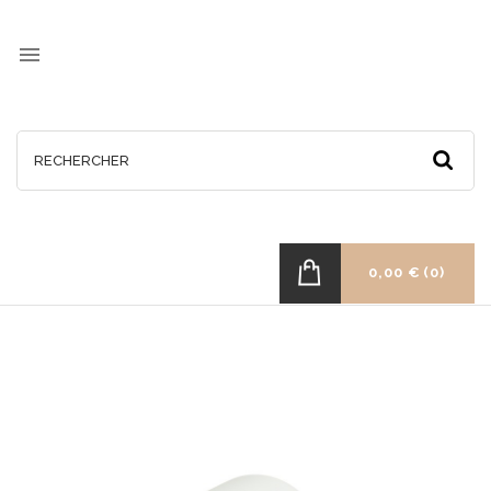

0,00 €
(0)
RUPTURE
DE
STOCK