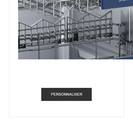
.
.
.
.
.