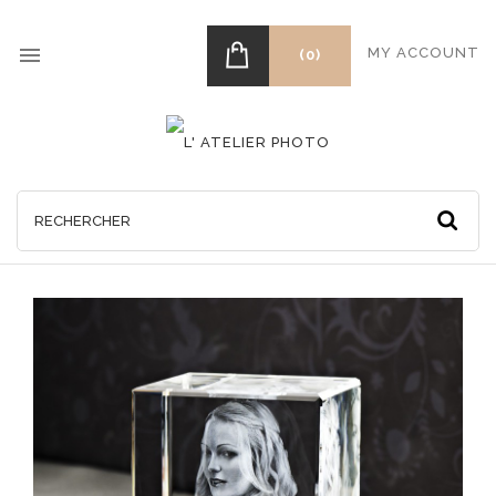

MY ACCOUNT
(0)