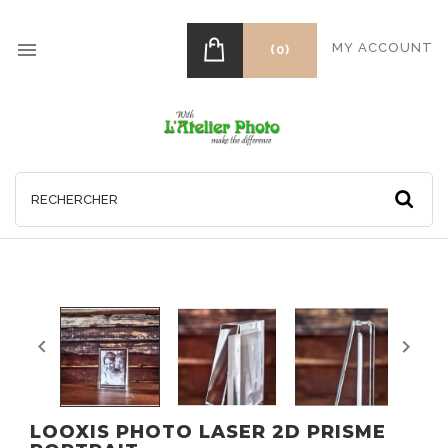

MY ACCOUNT
(0)


LOOXIS PHOTO LASER 2D PRISME